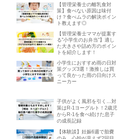
【管理栄養士の離乳食対
策】食べない原因は味付
け？食べムラの解決ポイン
ト教えます◎
【管理栄養士ママが提案す
る”小学生のお弁当”】適し
た大きさや詰め方のポイン
トを紹介します！
小学生におすすめ雨の日対
策グッズ3選！激推しは買
って良かった雨の日向けス
ニーカー
子供がよく風邪を引く…対
策はR-1ヨーグルト！2歳児
からR-1を食べ続けた息子
の成長記録
【体験談】妊娠6週で胎嚢
のみ…心拍が見えず2回目