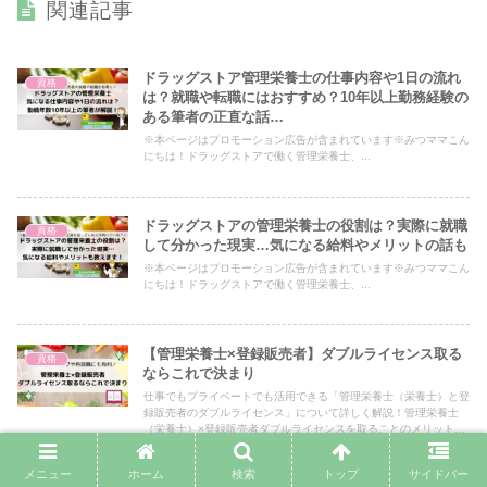
関連記事
ドラッグストア管理栄養士の仕事内容や1日の流れ
資格
は？就職や転職にはおすすめ？10年以上勤務経験の
ある筆者の正直な話…
※本ページはプロモーション広告が含まれています※みつママこん
にちは！ドラッグストアで働く管理栄養士、...
ドラッグストアの管理栄養士の役割は？実際に就職
資格
して分かった現実…気になる給料やメリットの話も
※本ページはプロモーション広告が含まれています※みつママこん
にちは！ドラッグストアで働く管理栄養士、...
【管理栄養士×登録販売者】ダブルライセンス取る
資格
ならこれで決まり
仕事でもプライベートでも活用できる「管理栄養士（栄養士）と登
録販売者のダブルライセンス」について詳しく解説！管理栄養士
（栄養士）×登録販売者ダブルライセンスを取ることのメリットに
ついて、もっと掘り下げて具体的な説明をしていきたいと思いま
す。
メニュー
ホーム
検索
トップ
サイドバー