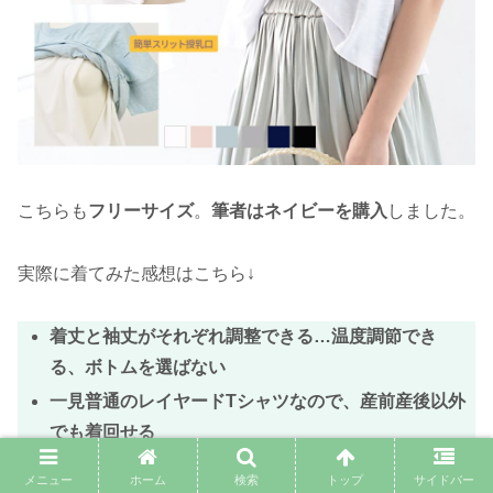
こちらも
フリーサイズ
。
筆者はネイビーを購入
しました。
実際に着てみた感想はこちら↓
着丈と袖丈がそれぞれ調整できる…温度調節でき
る、ボトムを選ばない
一見普通のレイヤードTシャツなので、産前産後以外
でも着回せる
お腹周りがゆったりしているので、マタニティ期は
メニュー
ホーム
検索
トップ
サイドバー