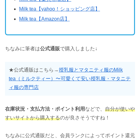
Milk tea【yahoo！ショッピング店】
Milk tea【Amazon店】
ちなみに筆者は
公式通販
で購入しました↓
★公式通販はこちら→
授乳服とマタニティ服のMilk
tea（ミルクティー）〜可愛くて安い授乳服・マタニテ
ィ服の専門店
在庫状況・支払方法・ポイント利用
などで、
自分が使いや
すいサイトから購入する
のが良さそうですね！
ちなみに公式通販だと、会員ランクによってポイント還元