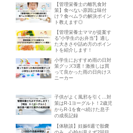
【管理栄養士の離乳食対
策】食べない原因は味付
け？食べムラの解決ポイン
ト教えます◎
【管理栄養士ママが提案す
る”小学生のお弁当”】適し
た大きさや詰め方のポイン
トを紹介します！
小学生におすすめ雨の日対
策グッズ3選！激推しは買
って良かった雨の日向けス
ニーカー
子供がよく風邪を引く…対
策はR-1ヨーグルト！2歳児
からR-1を食べ続けた息子
の成長記録
【体験談】妊娠6週で胎嚢
のみ…心拍が見えず2回目